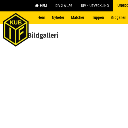
HEM
DIV 2 A-LAG
DIV 4 UTVECKLING
UNGD
Hem
Nyheter
Matcher
Truppen
Bildgalleri
Bildgalleri