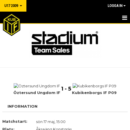
U17 2009
LOGGA IN
P2009
NYHETER
KALENDER
MATCHER
TRUPPEN
1 - 5
BILDGALLERI
Öztersund Ungdom IF
Kubikenborgs IF P09
DOKUMENT
INFORMATION
KONTAKT
Matchstart:
sön 17 maj, 15:00
Plats:
GÄSTBOK
Åkreäng Konstgräs