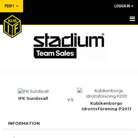
P2011
LOGGA IN
P2011
MATCHER
KALENDER
NYHETER
TRUPPEN
BILDGALLERI
IFK Sundsvall
vs
Kubikenborgs
Idrottsförening P2011
DOKUMENT
INFORMATION
KONTAKT