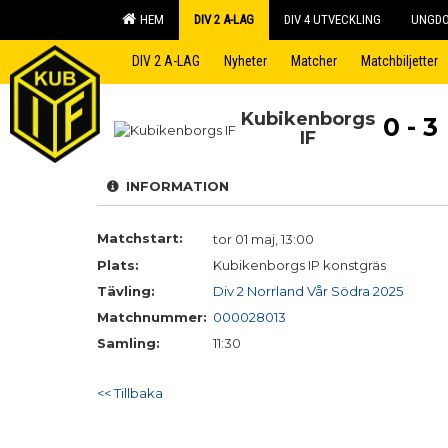
HEM
DIV 2 A-LAG
DIV 4 UTVECKLING
UNGD
DIV 2 A-LAG
Nyheter
Matcher
Matchbiljetter
Kubikenborgs
0 - 3
IF
INFORMATION
Matchstart:
tor 01 maj, 13:00
Plats:
Kubikenborgs IP konstgräs
Tävling:
Div 2 Norrland Vår Södra 2025
Matchnummer:
000028013
Samling:
11:30
<< Tillbaka