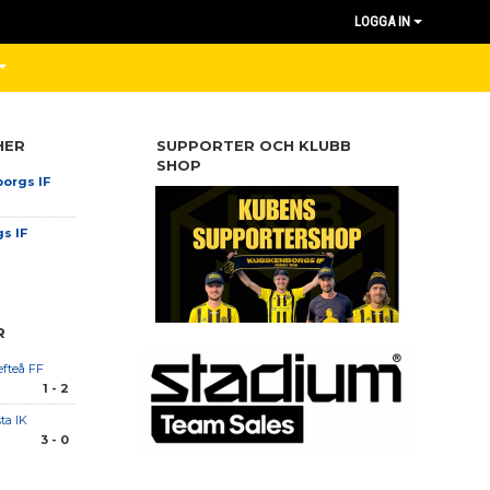
LOGGA IN
HER
SUPPORTER OCH KLUBB
SHOP
orgs IF
s IF
R
efteå FF
1 - 2
ta IK
3 - 0