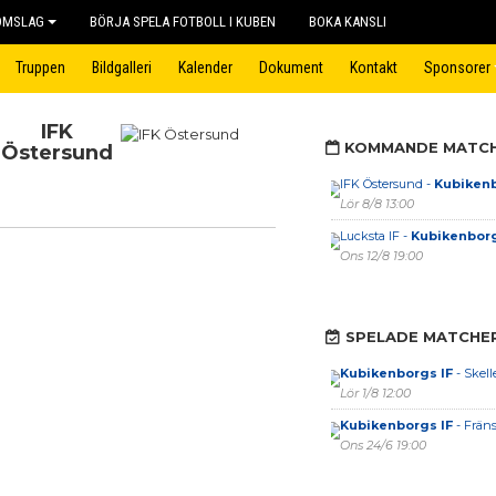
OMSLAG
BÖRJA SPELA FOTBOLL I KUBEN
BOKA KANSLI
Truppen
Bildgalleri
Kalender
Dokument
Kontakt
Sponsorer
IFK
KOMMANDE MATC
Östersund
IFK Östersund -
Kubikenb
Lör 8/8 13:00
Lucksta IF -
Kubikenborg
Ons 12/8 19:00
SPELADE MATCHE
Kubikenborgs IF
- Skell
Lör 1/8 12:00
Kubikenborgs IF
- Fräns
Ons 24/6 19:00