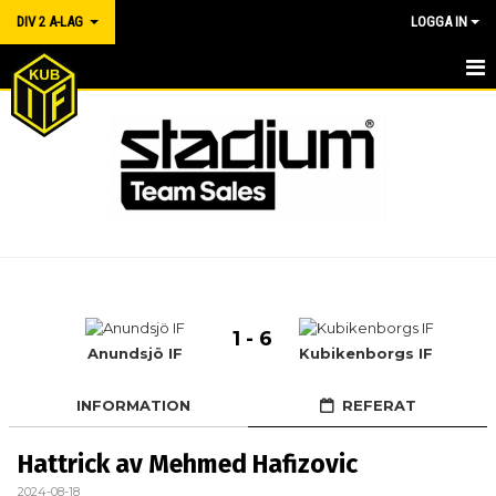
DIV 2 A-LAG
LOGGA IN
DIV 2 A-LAG
NYHETER
MATCHER
MATCHBILJETTER
TRUPPEN
1 - 6
BILDGALLERI
Anundsjö IF
Kubikenborgs IF
KALENDER
INFORMATION
REFERAT
DOKUMENT
Hattrick av Mehmed Hafizovic
KONTAKT
2024-08-18