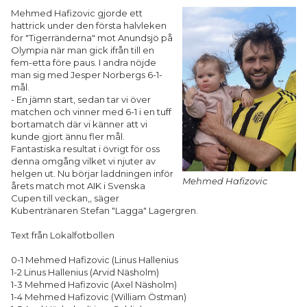
Mehmed Hafizovic gjorde ett
hattrick under den första halvleken
SPONSORER
för "Tigerränderna" mot Anundsjö på
Olympia när man gick ifrån till en
fem-etta före paus. I andra nöjde
man sig med Jesper Norbergs 6-1-
mål.
- En jämn start, sedan tar vi över
matchen och vinner med 6-1 i en tuff
bortamatch där vi känner att vi
kunde gjort ännu fler mål.
Fantastiska resultat i övrigt för oss
denna omgång vilket vi njuter av
helgen ut. Nu börjar laddningen inför
Mehmed Hafizovic
årets match mot AIK i Svenska
Cupen till veckan,, säger
Kubentränaren Stefan "Lagga" Lagergren.
Text från Lokalfotbollen
0-1 Mehmed Hafizovic (Linus Hallenius
1-2 Linus Hallenius (Arvid Näsholm)
1-3 Mehmed Hafizovic (Axel Näsholm)
1-4 Mehmed Hafizovic (William Östman)