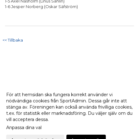
1-5 Axel Näsholm (Linus Sahlin)
1-6 Jesper Norberg (Oskar Säfström)
<< Tillbaka
För att hemsidan ska fungera korrekt använder vi
nödvändiga cookies från SportAdmin. Dessa går inte att
stänga av. Föreningen kan också använda frivilliga cookies,
t.ex. för statistik eller marknadsföring. Du väljer själv om du
vill acceptera dessa.
Anpassa dina val
Cookie-
Gå till