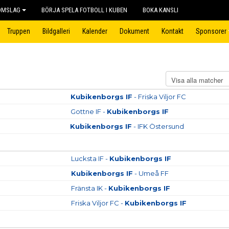
OMSLAG
BÖRJA SPELA FOTBOLL I KUBEN
BOKA KANSLI
Truppen
Bildgalleri
Kalender
Dokument
Kontakt
Sponsorer
Kubikenborgs IF
- Friska Viljor FC
Gottne IF -
Kubikenborgs IF
Kubikenborgs IF
- IFK Östersund
Lucksta IF -
Kubikenborgs IF
Kubikenborgs IF
- Umeå FF
Fränsta IK -
Kubikenborgs IF
Friska Viljor FC -
Kubikenborgs IF