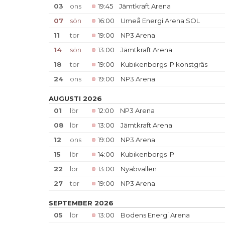
03
ons
19:45
Jämtkraft Arena
07
sön
16:00
Umeå Energi Arena SOL
11
tor
19:00
NP3 Arena
14
sön
13:00
Jämtkraft Arena
18
tor
19:00
Kubikenborgs IP konstgräs
24
ons
19:00
NP3 Arena
AUGUSTI 2026
01
lör
12:00
NP3 Arena
08
lör
13:00
Jämtkraft Arena
12
ons
19:00
NP3 Arena
15
lör
14:00
Kubikenborgs IP
22
lör
13:00
Nyabvallen
27
tor
19:00
NP3 Arena
SEPTEMBER 2026
05
lör
13:00
Bodens Energi Arena