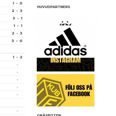
1 - 0
HUVUDPARTNERS
2 - 3
3 - 1
MATERIAL PARTNERS
1 - 1
2 - 3
SOCIALA MEDIER
3 - 0
1 - 2
-
-
-
-
-
-
GRÄSROTEN