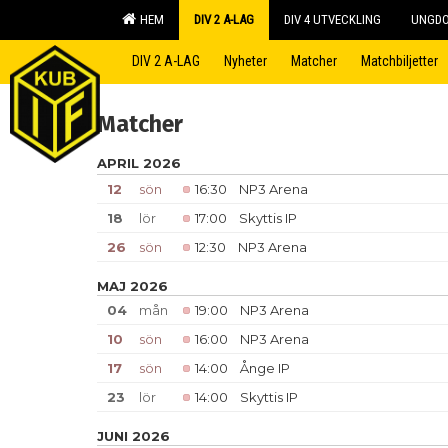
HEM
DIV 2 A-LAG
DIV 4 UTVECKLING
UNGD
DIV 2 A-LAG
Nyheter
Matcher
Matchbiljetter
Matcher
APRIL 2026
12
sön
16:30
NP3 Arena
18
lör
17:00
Skyttis IP
26
sön
12:30
NP3 Arena
MAJ 2026
04
mån
19:00
NP3 Arena
10
sön
16:00
NP3 Arena
17
sön
14:00
Ånge IP
23
lör
14:00
Skyttis IP
JUNI 2026