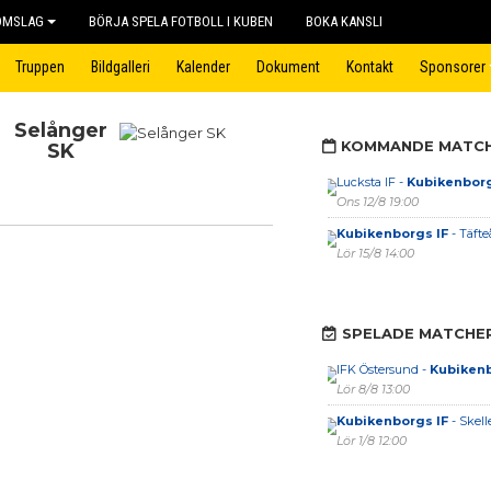
OMSLAG
BÖRJA SPELA FOTBOLL I KUBEN
BOKA KANSLI
Truppen
Bildgalleri
Kalender
Dokument
Kontakt
Sponsorer
Selånger
KOMMANDE MATC
SK
Lucksta IF -
Kubikenborg
Ons 12/8 19:00
Kubikenborgs IF
- Täfte
Lör 15/8 14:00
SPELADE MATCHE
IFK Östersund -
Kubikenb
Lör 8/8 13:00
Kubikenborgs IF
- Skell
Lör 1/8 12:00