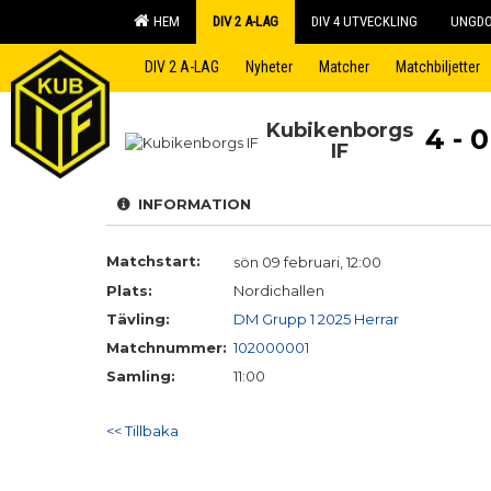
HEM
DIV 2 A-LAG
DIV 4 UTVECKLING
UNGD
DIV 2 A-LAG
Nyheter
Matcher
Matchbiljetter
Kubikenborgs
4 - 0
IF
INFORMATION
Matchstart:
sön 09 februari, 12:00
Plats:
Nordichallen
Tävling:
DM Grupp 1 2025 Herrar
Matchnummer:
102000001
Samling:
11:00
<< Tillbaka