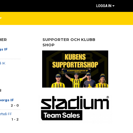
LOGGA IN
HER
SUPPORTER OCH KLUBB
SHOP
s IF
å IK
R
orgs IF
2 - 0
efteå FF
1 - 2