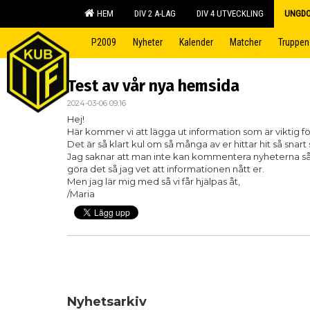
HEM
DIV 2 A-LAG
DIV 4 UTVECKLING
UNGD
P2009
Nyheter
Kalender
Matcher
Truppen
Test av vår nya hemsida
2024-03-06 09:16
Hej!
Här kommer vi att lägga ut information som är viktig f
Det är så klart kul om så många av er hittar hit så snart
Jag saknar att man inte kan kommentera nyheterna så 
göra det så jag vet att informationen nått er.
Men jag lär mig med så vi får hjälpas åt,
/Maria
Nyhetsarkiv