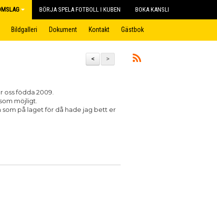
OMSLAG
BÖRJA SPELA FOTBOLL I KUBEN
BOKA KANSLI
Bildgalleri
Dokument
Kontakt
Gästbok
<
>
ör oss födda 2009.
 som möjligt.
som på laget för då hade jag bett er