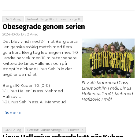
Div 2 A-lag
Referat: Bergs IK - Kubikenborgs IF
Obesegrade genom serien
2024-10-06, Div 2 A-lag
Det blev vinst med 2-1 mot Berg borta
i en ganska stökig match med flera
gula kort. Berg tog ledningen med 1-0
i andra halvlek men 10 minuter senare
kvitterade Linus Hallenius och på
stopptid nickade Linus Sahlin in det
avgörande målet.
Fr.v. Ali Mahmoud 1 ass,
Bergs IK-Kuben 1-2 (0-0)
Linus Sahlin 1 mål, Linus
1-1 Linus Hallenius ass. Mehmed
Hallenius 1 mål, Mehmed
Hafizovic
Hafizovic 1 mål
1-2 Linus Sahlin ass. Ali Mahmoud
Läs mer »
Div 2 A-lag
Referat: Kubikenborgs IF - Fränsta IK