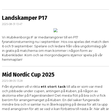
Landskamper P17
2025-08-31 13:47
Vi i Kubikenborgs IF är medarrangörer till en P17
fyranationsturnering nu i september. Hos oss spelas det match den
6 och 9 september. Spelare och ledare från våra ungdomslag går
in gratis på matcherna om man kommer i någon form av
Kubenkläder. Kom och se morgondagens stjärnor spela på vår
hemmaplan!
Mid Nordic Cup 2025
2025-08-05 13:28
Från styrelsen vill vi rikta
ett stort tack
till alla er som var med
och jobbade under cupen, antingen på Kuben, på någon av
skolorna eller på Fagerstranden! Det mesta flöt på bra och vi fick
beröm för arrangemanget på Kuben. En del saker fungerade
mindre bra och vi samlar nu in återkoppling på dessa för att ta upp
med arrangören för att se vad vi kan förbättra till nästa år. När allt är