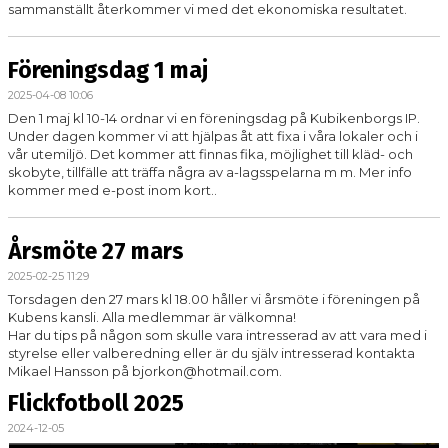
sammanställt återkommer vi med det ekonomiska resultatet.
Föreningsdag 1 maj
2025-04-08 10:06
Den 1 maj kl 10-14 ordnar vi en föreningsdag på Kubikenborgs IP.
Under dagen kommer vi att hjälpas åt att fixa i våra lokaler och i
vår utemiljö. Det kommer att finnas fika, möjlighet till kläd- och
skobyte, tillfälle att träffa några av a-lagsspelarna m m. Mer info
kommer med e-post inom kort..
Årsmöte 27 mars
2025-02-25 11:29
Torsdagen den 27 mars kl 18.00 håller vi årsmöte i föreningen på
Kubens kansli. Alla medlemmar är välkomna!
Har du tips på någon som skulle vara intresserad av att vara med i
styrelse eller valberedning eller är du själv intresserad kontakta
Mikael Hansson på bjorkon@hotmail.com.
Flickfotboll 2025
2024-12-05