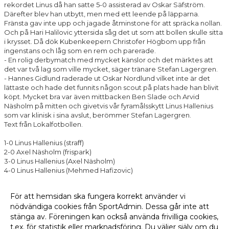
rekordet Linus då han satte 5-0 assisterad av Oskar Säfström.
Därefter blev han utbytt, men med ett leende på läpparna.
Fränsta gav inte upp och jagade åtminstone för att spräcka nollan.
Och på Hari Halilovic yttersida såg det ut som att bollen skulle sitta
i krysset. Då dök Kubenkeepern Christofer Högbom upp från
ingenstans och låg som en rem och parerade.
- En rolig derbymatch med mycket känslor och det märktes att
det var två lag som ville mycket, säger tränare Stefan Lagergren.
- Hannes Gidlund raderade ut Oskar Nordlund vilket inte är det
lättaste och hade det funnits någon scout på plats hade han blivit
köpt. Mycket bra var även mittbacken Ben Slade och Arvid
Näsholm på mitten och givetvis vår fyramålsskytt Linus Hallenius
som var klinisk i sina avslut, berömmer Stefan Lagergren.
Text från Lokalfotbollen.
1-0 Linus Hallenius (straff)
2-0 Axel Näsholm (frispark)
3-0 Linus Hallenius (Axel Näsholm)
4-0 Linus Hallenius (Mehmed Hafizovic)
5-0 Linus Hallenius (Oskar Säfström)
För att hemsidan ska fungera korrekt använder vi
Läs mer »
nödvändiga cookies från SportAdmin. Dessa går inte att
stänga av. Föreningen kan också använda frivilliga cookies,
Fler nyheter >>
t.ex. för statistik eller marknadsföring. Du väljer själv om du