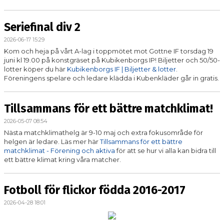
Seriefinal div 2
2026-06-17 15:29
Kom och heja på vårt A-lag i toppmötet mot Gottne IF torsdag 19
juni kl 19.00 på konstgräset på Kubikenborgs IP! Biljetter och 50/50-
lotter köper du här
Kubikenborgs IF | Biljetter & lotter
.
Föreningens spelare och ledare klädda i Kubenkläder går in gratis.
Tillsammans för ett bättre matchklimat!
2026-05-07 08:54
Nästa matchklimathelg är 9-10 maj och extra fokusområde för
helgen är ledare. Läs mer här
Tillsammans för ett bättre
matchklimat - Förening och aktiva
för att se hur vi alla kan bidra till
ett bättre klimat kring våra matcher.
Fotboll för flickor födda 2016-2017
2026-04-28 18:01