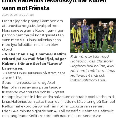
Linus Hallenius rekordskytt när Kuben
vann mot Fränsta
2024-09-28, Div 2 A-lag
Fränsta jagade poäng i kampen om
att undvika negativt kvalspel men
klara seriesegrarna Kuben gav ingen
pardon hemma på konstgräset utan
vann med 5-0. Linus Hallenius hann
med fyra fullträffar innan han blev
utbytt.
- Nu har han slagit Samuel Keflits
Från vänster Mehmed
rekord på 33 mål från ifjol, säger
Hafizovic 1 ass, Christofer
Kubens tränare Stefan "Lagga"
Högbom höll nollan, Axel
Lagergren.
Näshom 1 mål 1 ass, Linus
1-0 satte Linus Hallenius på straff, hans
Hallenius 4 mål och
31:a mål i år.
Oskar Säfström 1 ass.
Strax innan pausvilan drog Axel
Näsholm in en av sina patenterade
frisparkar över muren och in i krysset.
Knappa kvarten in i den andra halvleken centrade Axel Näsholm till
Linus Hallenius som satte trean och hade nu fått vittring på Samuel
Keflits målrekord på 33 mål från ifjol när Lucksta vann serien.
I den 64:e minuten gjorde han 4-0 på pass från Mehmed Hafizovic
och tangerade Keflits rekord och bara minuten senare var