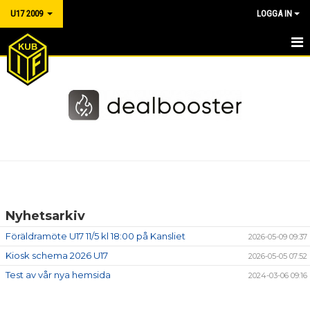
U17 2009
LOGGA IN
P2009
NYHETER
KALENDER
MATCHER
TRUPPEN
Nyhetsarkiv
BILDGALLERI
Föräldramöte U17 11/5 kl 18:00 på Kansliet
2026-05-09 09:37
DOKUMENT
Kiosk schema 2026 U17
2026-05-05 07:52
Test av vår nya hemsida
2024-03-06 09:16
KONTAKT
GÄSTBOK