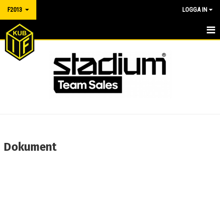
F2013
LOGGA IN
HEM
NYHETER
MATCHER
TRUPPEN
BILDGALLERI
Dokument
DOKUMENT
KONTAKT