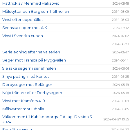
Hattrick av Mehmed Hafizovic
2024-08-18
Målskyttar och Borg som höll nollan
2024-08-09
Vinst efter uppehållet
2024-08-03
Svenska cupen mot AIK
2024-07-12
Vinst i Svenska cupen
2024-07-02
2024-06-23
Serieledning efter halva serien
2024-06-17
Seger mot Fränsta på Myggvallen
2024-06-14
9:e raka segern i seriefinalen
2024-06-01
3 nya poäng in på kontot
2024-05-25
Derbyseger mot Selånger
2024-05-19
Nöjd tränare efter Derbysegern
2024-05-18
Vinst mot Kramfors 4-0
2024-05-09
Målskyttar mot Obolla
2024-05-05
Välkommen till Kubikenborgs IF A-lag, Division 3
2024-04-27 10:55
2024
Fortsätter vinna
2024-04-27