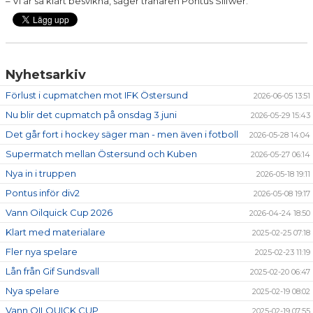
– Vi är så klart besvikna, säger tränaren Pontus Silfwer.
SPONSORER
Nyhetsarkiv
Förlust i cupmatchen mot IFK Östersund
2026-06-05 13:51
Nu blir det cupmatch på onsdag 3 juni
2026-05-29 15:43
Det går fort i hockey säger man - men även i fotboll
2026-05-28 14:04
Supermatch mellan Östersund och Kuben
2026-05-27 06:14
Nya in i truppen
2026-05-18 19:11
Pontus inför div2
2026-05-08 19:17
Vann Oilquick Cup 2026
2026-04-24 18:50
Klart med materialare
2025-02-25 07:18
Fler nya spelare
2025-02-23 11:19
Lån från Gif Sundsvall
2025-02-20 06:47
Nya spelare
2025-02-19 08:02
Vann OILQUICK CUP
2025-02-19 07:55