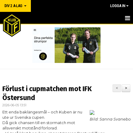
DIV 2 A-LAG
LOGGA IN
DIV 2 A-LAG
NYHETER
MATCHER
MATCHBILJETTER
TRUPPEN
Förlust i cupmatchen mot IFK
<
>
BILDGALLERI
Östersund
2026-06-05 13:51
KALENDER
Ett enda baklängesmål – och Kuben är nu
ute ur Svenska cupen.
Bild: Sanna Svanebo
DOKUMENT
Då gick chansen till en stormatch mot
allsvenskt motstånd förlorad.
KONTAKT