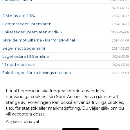
2024-04-23
DM mästare 2024
2024-04-17
Hemmaseger i premiären
2024-04-13
Enkel seger i premiären av div 3
2024-04-06
Skrällde mot Giffarna - klar för DM-final
2024-04-01
Seger mot Söderhamn
2024-03-23
Laget vidare till Semifinal
2024-03-19
1-1 med mersmak
2024-03-16
Enkel seger i första träningsmatchen
2024-03-09
Gruppseger i DM grupp 1
2024-03-03
Vidare i DM
2024-02-24
För att hemsidan ska fungera korrekt använder vi
nödvändiga cookies från SportAdmin. Dessa går inte att
Vinst i första DM matchen
2024-02-16
stänga av. Föreningen kan också använda frivilliga cookies,
Fredde fick pris
2023-10-08
t.ex. för statistik eller marknadsföring. Du väljer själv om du
vill acceptera dessa.
Anpassa dina val
Cookie-
Gå till