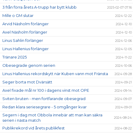
3 från förra årets A-trupp har bytt klubb
2025-02-07 07:16
Mille o GM slutar
2024-12-22
Arvid Näsholm förlänger
2024-12-10
Axel Näsholm förlänger
2024-12-10
Linus Sahlin förlänger
2024-12-06
Linus Hallenius förlänger
2024-12-05
Tränare 2025
2024-11-22
Obesegrade genom serien
2024-10-06
Linus Hallenius rekordskytt när Kuben vann mot Fränsta
2024-09-28
Seger borta mot Dvärsätt
2024-09-21
Axel fixade mål nr 100 i dagens vinst mot OPE
2024-09-14
Sviten bruten - men fortfarande obesegrad
2024-09-07
Redan klara seriesegrare - 5 omgånger kvar
2024-09-01
Segern i dag mot Obbola innebär att man kan säkra
2024-08-24
serien i nästa match
Publikrekord vid årets publikfest
2024-08-22