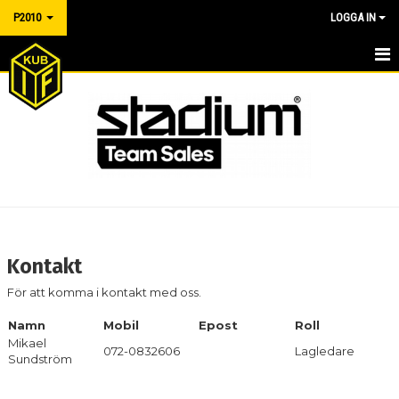
P2010
LOGGA IN
P2010
NYHETER
KALENDER
MATCHER
TRUPPEN
Kontakt
BILDGALLERI
För att komma i kontakt med oss.
DOKUMENT
Namn
Mobil
Epost
Roll
Mikael
072-0832606
Lagledare
KONTAKT
Sundström